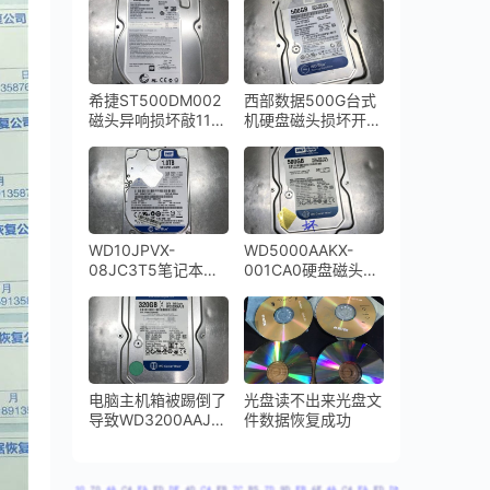
盘倒下摔坏导致磁头
损坏开盘数据恢复成
功
希捷ST500DM002
西部数据500G台式
磁头异响损坏敲11声
机硬盘磁头损坏开盘
停转,开盘数据恢复
数据恢复成功
成功
WD10JPVX-
WD5000AAKX-
08JC3T5笔记本硬
001CA0硬盘磁头损
盘摔坏导致磁头损坏
坏敲盘异响
咔咔响开盘恢复成功
电脑主机箱被踢倒了
光盘读不出来光盘文
导致WD3200AAJS
件数据恢复成功
台式机硬盘损坏进行
开盘数据恢复成功