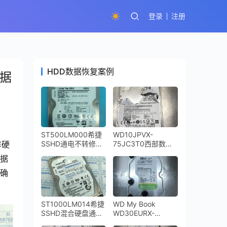
登录
注册
HDD数据恢复案例
数据
ST500LM000希捷
WD10JPVX-
非硬
SSHD通电不转修复
75JC3T0西部数据
成功
笔记本硬盘二次开盘
数据
恢复成功
程确
ST1000LM014希捷
WD My Book
SSHD混合硬盘通电
WD30EURX-
不转二次恢复成功
64YZY0 3TB移动硬