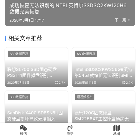
成功恢复无法识别的INTEL英特尔SSDSC2KW120H6
数据完美恢复
2020年8月1日 17:17
下一篇
相关文章推荐
SSD数据恢复
SSD数据恢复
联想SL700 SSD固态硬盘
Intel SSDSC2KW256G8英特
PS3111固件掉盘识别
尔545s就绪忙无法识别SMI
SATAFIRM S11成功恢复原操
PHBM49.00 SM2259数据恢
2020年7月15日
2.7K
2020年8月18日
2.7K
作系统
复成功
SSD数据恢复
短视频发布
SanDisk X400 SD8SN8U固
德乐120G固态硬盘
态硬盘损坏导致无法输入
SM2258XT主控掉盘通病无
Bitlocker密码进行解密数据恢
法识别
2020年8月1日
2.3K
2022年4月23日
2.2K
复成功
微信
电话
地图