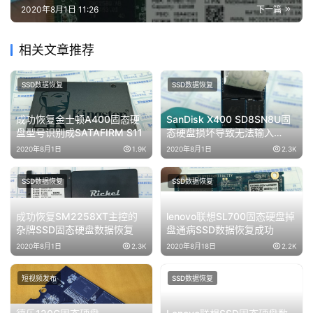
2020年8月1日 11:26
下一篇
相关文章推荐
SSD数据恢复
SSD数据恢复
成功恢复金士顿A400固态硬
SanDisk X400 SD8SN8U固
盘型号识别成SATAFIRM S11
态硬盘损坏导致无法输入
Bitlocker密码进行解密数据恢
2020年8月1日
1.9K
2020年8月1日
2.3K
复成功
SSD数据恢复
SSD数据恢复
成功恢复SM2258XT主控的
lenovo联想SL700固态硬盘掉
杂牌SSD固态硬盘数据恢复
盘通病SSD数据恢复成功
2020年8月1日
2.3K
2020年8月18日
2.2K
短视频发布
SSD数据恢复