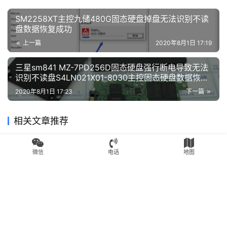
SM2258XT主控九储480G固态硬盘掉盘无法识别不读
盘数据恢复成功
上一篇
2020年8月1日 17:19
三星sm841 MZ-7PD256D固态硬盘强行断电导致无法
识别不读盘S4LN021X01-8030主控固态硬盘数据恢复
成功
2020年8月1日 17:23
下一篇
相关文章推荐
SSD数据恢复
SSD数据恢复
微信
电话
地图
完美二次恢复英特尔540s
金士顿V300SSD固态硬盘成
480G SM2258G就绪忙数据
功恢复这个SSD假的有点过分
恢复成功
的
2020年7月14日
4.2K
2020年7月30日
2.1K
SSD数据恢复
SSD数据恢复