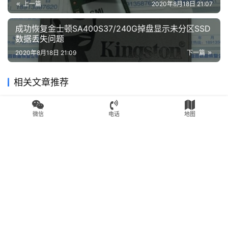
上一篇
2020年8月18日 21:07
成功恢复金士顿SA400S37/240G掉盘显示未分区SSD
数据丢失问题
2020年8月18日 21:09
下一篇
相关文章推荐
SSD数据恢复
SSD数据恢复
微信
电话
地图
SATAFIRM S11掉盘修复数
PC3000创建虚拟翻译器失败
据，联想SL700 M.2 128G固
SM2246XT无法识别不读盘
态硬盘数据恢复成功
二次恢复成功
2020年8月16日
3.0K
2020年8月1日
2.4K
SSD数据恢复
SSD数据恢复
成功恢复无法识别的INTEL英
SanDisk闪迪X400固态硬盘
特尔SSDSC2KW120H6数据
无法识别读不到盘主控
完美恢复
Marvell 88SS1074数据恢复
2020年8月1日
2.4K
2020年8月1日
2.7K