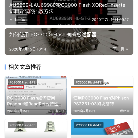
AU6989和AU6998的PС3000 Flash XORed inserts
逻辑异或的插放方法
上一篇
2020年7月15日 09:17
如何使用 PC-3000 Flash 蜘蛛板适配器
2020年7月15日 10:14
下一篇
相关文章推荐
PC3000 Flash&FE
PC3000 Flash&FE
PC-3000 Flash如何使用
使用PC3000 Flash对Phison
Readout和ReadRetry特性来
PS2251-03的块旋转
提高转储的质量
2020年7月15日
2.1K
2020年7月15日
2.0K
PC3000 Flash&FE
PC3000 Flash&FE