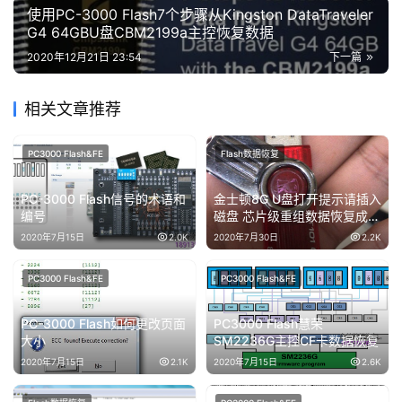
使用PC-3000 Flash7个步骤从Kingston DataTraveler
G4 64GBU盘CBM2199a主控恢复数据
2020年12月21日 23:54
下一篇
相关文章推荐
PC3000 Flash&FE
Flash数据恢复
PC-3000 Flash信号的术语和
金士顿8G U盘打开提示请插入
编号
磁盘 芯片级重组数据恢复成功
完全恢复
2020年7月15日
2.0K
2020年7月30日
2.2K
PC3000 Flash&FE
PC3000 Flash&FE
PC-3000 Flash如何更改页面
PC3000 Flash慧荣
大小
SM2236G主控CF卡数据恢复
2020年7月15日
2.1K
2020年7月15日
2.6K