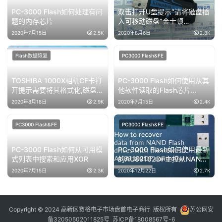
PC-3000 Flash如何处理有问
双击打开U盘提示“请将磁盘插
题的内存芯片
入可移动磁盘”金士顿
DTR30G2主控型号PS2251-
2020年7月15日
2.5K
2020年8月6日
2.8K
07-V数据恢复成功
Flash数据恢复
PC3000 Flash&FE
TOSHIBA 1000X相机CF卡打
PC-3000 Flash如何使用从其
开提示需要将其格式化,磁盘管
他软件读取的Flash芯片
理显示32MB芯片级数据恢复
DUMP文件
2020年8月18日
2.9K
2020年7月15日
2.4K
成功
PC3000 Flash&FE
PC3000 Flash&FE
PC-3000 Flash如何从可用模
PC-3000 Flash如何使用最新
式列表中搜索和应用XOR
的AU89102DF主控从NAND
闪存驱动器中恢复数据
2020年7月15日
2.3K
2020年12月22日
2.7K
Copyright © 2024 高新区赛格电子市场盘首电子商行 版权所有
苏公网安
备32050502011825号
苏ICP备18008567号-6