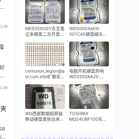
功
开盘数据恢复成功
成的
2.5K
MK5056GSY东芝笔
WD5000AAKX-
记本硬盘二次开盘数
001CA0硬盘磁头损
据恢复成功
坏敲盘异响
辑异
良好
centurion_legion@a
电脑开机硬盘异响
况很
ol.com.xtbl扩展名的
WD3200AAJS-
勒索病毒全盘成功解
00YZCA0磁头损坏
密
开盘数据恢复
2.3K
件夹
WD西部数据假原装
TOSHIBA
移动硬盘里拆出来一
MQ04UBF100东芝
个东芝笔记本硬盘磁
移动硬盘磁头异响开
GB
头损坏开盘数据恢复
盘数据恢复
成功
此控