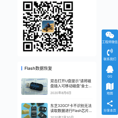
工程师微信
联系我们
Flash数据恢复
QQ
双击打开U盘提示“请将磁
盘插入可移动磁盘”金士顿
DTR30G2主控型号
2020年8月6日
地图
PS2251-07-V数据恢复成
功
东芝32GCF卡不识别无法
读取数据进行Flash芯片级
分享本页
数据恢复成功！
2020年7月30日