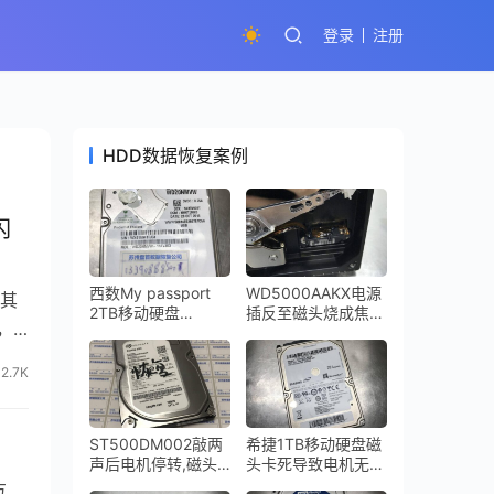
登录
注册
HDD数据恢复案例
闪
西数My passport
WD5000AAKX电源
，其
2TB移动硬盘
插反至磁头烧成焦
，
WD20NMVW-
炭，硬盘盘片受到了
11AV3S3磁头损坏划
磁头烧坏的烟尘严重
伤盘片数据恢复成功
污染数据恢复成功
2.7K
ST500DM002敲两
希捷1TB移动硬盘磁
声后电机停转,磁头
头卡死导致电机无法
损坏开盘数据恢复成
启动ST1000LM024
方