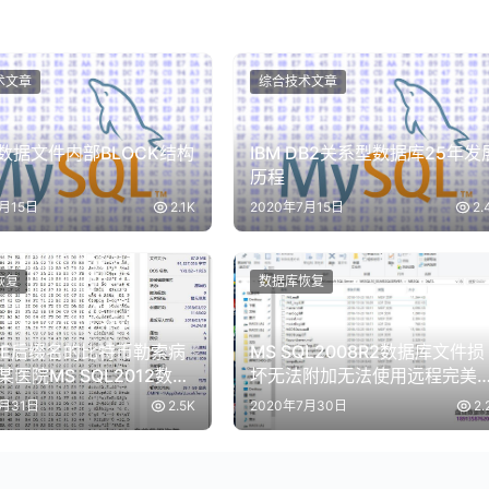
术文章
综合技术文章
le数据文件内部BLOCK结构
IBM DB2关系型数据库25年发
历程
7月15日
2.1K
2020年7月15日
2.
恢复
数据库恢复
RVE后缀名的比特币勒索病
MS SQL2008R2数据库文件损
医院MS SQL2012数据
坏无法附加无法使用远程完美
恢复成功
决
7月31日
2.5K
2020年7月30日
2.