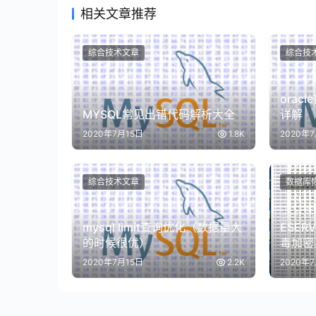
相关文章推荐
综合技术文章
综合技
orac
MYSQL常见出错代码解析大全
详解
2020年7月15日
1.8K
2020年
综合技术文章
数据库
mysql limit查询优化（数据量大
ESE
的时候很优）
毒加密某
库数据
2020年7月15日
2.2K
2020年