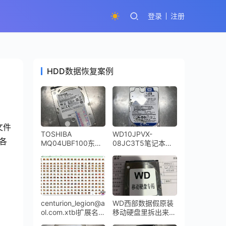
登录
注册
HDD数据恢复案例
文件
TOSHIBA
WD10JPVX-
各
MQ04UBF100东芝
08JC3T5笔记本硬
移动硬盘磁头异响开
盘摔坏导致磁头损坏
盘数据恢复
咔咔响开盘恢复成功
centurion_legion@a
WD西部数据假原装
ol.com.xtbl扩展名的
移动硬盘里拆出来一
勒索病毒全盘成功解
个东芝笔记本硬盘磁