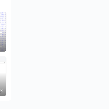
展
4K
解
2K