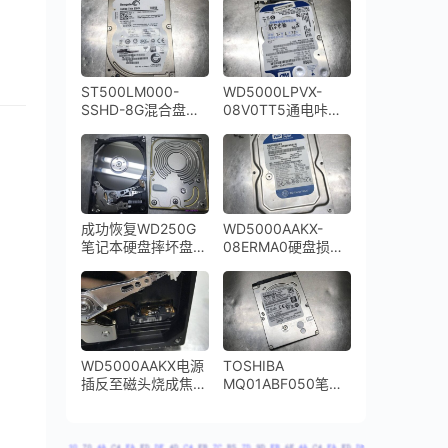
密
头损坏开盘数据恢复
成功
ST500LM000-
WD5000LPVX-
SSHD-8G混合盘不
08V0TT5通电咔咔
通电快速数据恢复
响磁头损坏开盘数据
恢复成功
成功恢复WD250G
WD5000AAKX-
笔记本硬盘摔坏盘体
08ERMA0硬盘损坏
严重变形
通电异响开盘数据恢
复成功
WD5000AAKX电源
TOSHIBA
插反至磁头烧成焦
MQ01ABF050笔记
炭，硬盘盘片受到了
本硬盘通电异响磁头
磁头烧坏的烟尘严重
损坏开盘数据恢复成
污染数据恢复成功
功