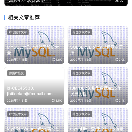
2020年7月30日 20:57
下一篇
相关文章推荐
综合技术文章
综合技术文章
MYSQL常见出错代码解析大
SQLSERVER存储过程基本语
全
法
2020年7月15日
1.8K
2020年7月15日
2.0K
数据库恢复
综合技术文章
id-CEE45530.
IBM DB2关系型数据库25年
[bitlocker@foxmail.com
发展历程
].wiki勒索病毒加密的MS SQL
2020年7月31日
3.5K
2020年7月15日
2.4K
数据库修复成功
综合技术文章
综合技术文章
MySQL+Webmin轻松实现创
mysql limit查询优化（数据量