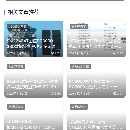
相关文章推荐
SSD数据恢复
数据库恢复
SM2246XT主控PC3000
成功解密.FREEMAN+后缀名
SSD数据恢复黑块太多无法恢
的勒索病毒加密文件为某医院
复使用芯片级数据恢复成功
的管理系统数据库
2020年7月30日
2.2K
2020年7月31日
2.4K
数据库恢复
综合技术文章
ESERVE后缀名的比特币勒索
PC3000固件数据库多台
病毒加密某医院MS SQL2012
PC3000设备共享使用同一个
数据库数据恢复成功
数据库的方法
2020年7月31日
2.5K
2020年7月28日
2.0K
数据库恢复
数据库恢复
id-CEE45530.
汉思宠物店管理系统
[bitlocker@foxmail.com
SQL2005数据库完美修复，