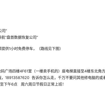
公司”
航“盘首数据恢复公司”
部提供1小时免费停车，（路线见下图）
码广场四楼4F61室（一楼卖手机的）座电梯直接至4楼东北角
8913587620  告诉你怎么走，千万不要问其他修电脑的或
下午6点   周六周日节假日正常上班！