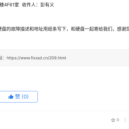
4F61室  收件人：彭有义
硬盘的故障描述和地址用纸条写下，和硬盘一起寄给我们，感谢
接：
https://www.fixssd.cn/209.html
赞
(0)
0