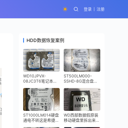
登录
注册
HDD数据恢复案例
WD10JPVX-
ST500LM000-
08JC3T6笔记本硬
SSHD-8G混合盘不
盘通电咔咔响磁头敲
通电快速数据恢复
打开盘数据恢复成功
ST1000LM014硬盘
WD西部数据假原装
通电不转这是希捷
移动硬盘里拆出来一
SSHD固态混合硬盘
个东芝笔记本硬盘磁