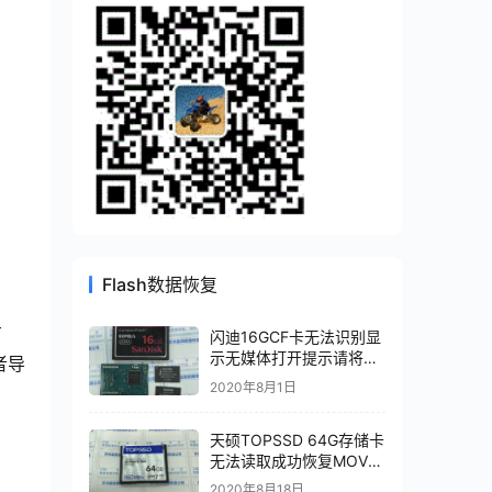
Flash数据恢复
方
闪迪16GCF卡无法识别显
示无媒体打开提示请将磁
者导
盘插入芯片级数据恢复成
2020年8月1日
功
天硕TOPSSD 64G存储卡
无法读取成功恢复MOV视
频文件
2020年8月18日