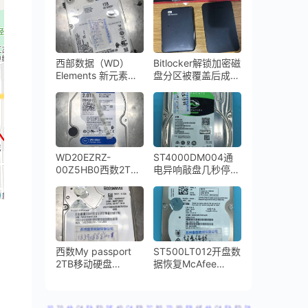
的NAND芯片故障通
头损坏开盘数据恢复
病问题数据恢复方法
成功
西部数据（WD）
Bitlocker解锁加密磁
Elements 新元素
盘分区被覆盖后成功
1TB移动硬盘开盘数
解密全部数据
据恢复
WD20EZRZ-
ST4000DM004通
00Z5HB0西数2TB
电异响敲盘几秒停转
台式机硬盘磁头损坏
希捷台式机硬盘开盘
开盘数据恢复成功
数据恢复完美成功
西数My passport
ST500LT012开盘数
2TB移动硬盘
据恢复McAfee
WD20NMVW-
Drive Encryption磁
11AV3S3磁头损坏划
盘加密数据恢复完美
伤盘片数据恢复成功
成功