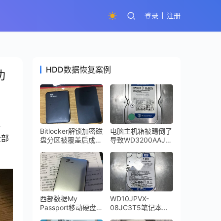
登录
注册
HDD数据恢复案例
功
，
Bitlocker解锁加密磁
电脑主机箱被踢倒了
全部
盘分区被覆盖后成功
导致WD3200AAJS
解密全部数据
台式机硬盘损坏进行
开盘数据恢复成功
西部数据My
WD10JPVX-
Passport移动硬盘开
08JC3T5笔记本硬
盘数据恢复成功
盘摔坏导致磁头损坏