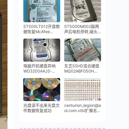
咔咔响开盘恢复成功
ST500LT012开盘数
ST500DM002敲两
据恢复McAfee
声后电机停转,磁头
Drive Encryption磁
损坏开盘数据恢复成
盘加密数据恢复完美
功
成功
电脑开机硬盘异响
东芝SSHD混合硬盘
WD3200AAJS-
MQ02ABF050H无
00YZCA0磁头损坏
法访问扇区数据恢复
开盘数据恢复
成功
光盘读不出来光盘文
centurion_legion@a
件数据恢复成功
ol.com.xtbl扩展名的
勒索病毒全盘成功解
密