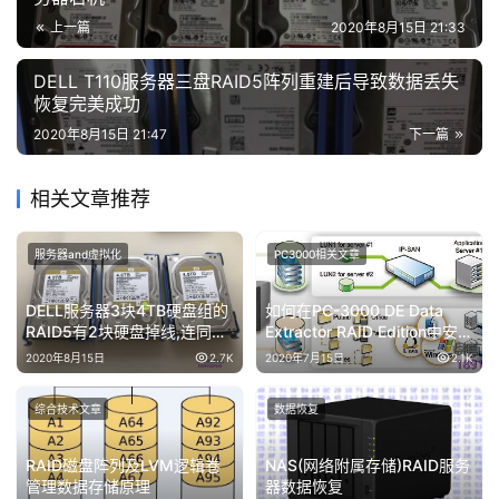
上一篇
2020年8月15日 21:33
DELL T110服务器三盘RAID5阵列重建后导致数据丢失
恢复完美成功
2020年8月15日 21:47
下一篇
相关文章推荐
服务器and虚拟化
PC3000相关文章
DELL服务器3块4TB硬盘组的
如何在PC-3000 DE Data
RAID5有2块硬盘掉线,连同原
Extractor RAID Edition中安装
操作系统一起恢复成功
Linux iSCSI服务器的虚拟机
2020年8月15日
2.7K
2020年7月15日
2.1K
综合技术文章
数据恢复
RAID磁盘阵列及LVM逻辑卷
NAS(网络附属存储)RAID服务
管理数据存储原理
器数据恢复