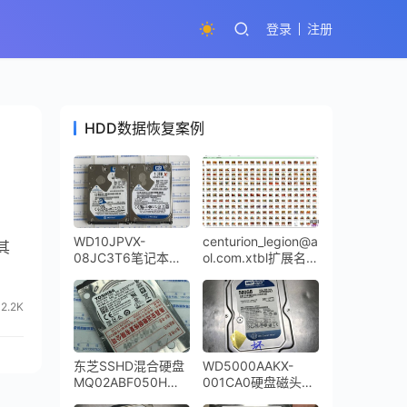
登录
注册
HDD数据恢复案例
WD10JPVX-
centurion_legion@a
其
08JC3T6笔记本硬
ol.com.xtbl扩展名的
盘通电咔咔响磁头敲
勒索病毒全盘成功解
打开盘数据恢复成功
密
2.2K
东芝SSHD混合硬盘
WD5000AAKX-
MQ02ABF050H无
001CA0硬盘磁头损
法访问扇区数据恢复
坏敲盘异响