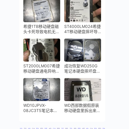
成功
希捷1TB移动硬盘磁
ST4000LM024希捷
头卡死导致电机无法
4T移动硬盘摔坏导
启动ST1000LM024
致磁头变形通电尝试
开盘数据恢复成功
后电机停转，数据恢
复成功
ST2000LM007希捷
成功恢复WD250G
移动硬盘通电异响敲
笔记本硬盘摔坏盘体
盘磁头损坏开盘数据
严重变形
恢复成功
WD10JPVX-
WD西部数据假原装
08JC3T5笔记本硬
移动硬盘里拆出来一
盘摔坏导致磁头损坏
个东芝笔记本硬盘磁
咔咔响开盘恢复成功
头损坏开盘数据恢复
成功