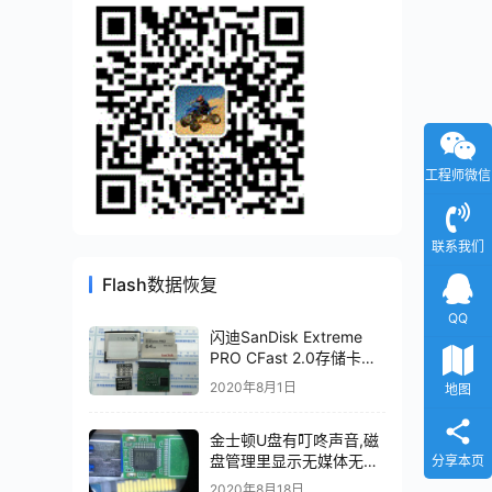
工程师微信
联系我们
Flash数据恢复
QQ
闪迪SanDisk Extreme
PRO CFast 2.0存储卡
20-82-00369-1主控进行
2020年8月1日
地图
二次芯片级恢复
金士顿U盘有叮咚声音,磁
盘管理里显示无媒体无法
分享本页
识别主控PS2251-07-V
2020年8月18日