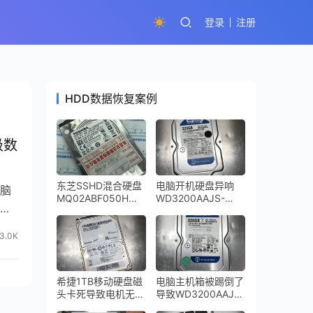
登录
注册
HDD数据恢复案例
级数
东芝SSHD混合硬盘
电脑开机硬盘异响
电脑
MQ02ABF050H无
WD3200AAJS-
无
法访问扇区数据恢复
00YZCA0磁头损坏
成功
开盘数据恢复
3.0K
希捷1TB移动硬盘磁
电脑主机箱被踢倒了
头卡死导致电机无法
导致WD3200AAJS
启动ST1000LM024
台式机硬盘损坏进行