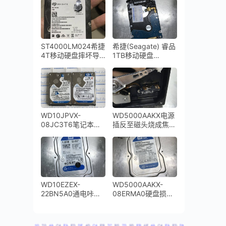
开盘数据恢复成功
开盘数据恢复成功
ST4000LM024希捷
希捷(Seagate) 睿品
4T移动硬盘摔坏导
1TB移动硬盘
致磁头变形通电尝试
ST1000LM035-
后电机停转，数据恢
1RK172开盘数据恢
复成功
复成功
WD10JPVX-
WD5000AAKX电源
08JC3T6笔记本硬
插反至磁头烧成焦
盘通电咔咔响磁头敲
炭，硬盘盘片受到了
打开盘数据恢复成功
磁头烧坏的烟尘严重
污染数据恢复成功
WD10EZEX-
WD5000AAKX-
22BN5A0通电咔咔
08ERMA0硬盘损坏
响识别不到磁头损坏
通电异响开盘数据恢
开盘数据恢复
复成功