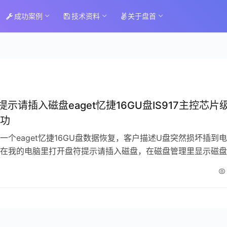
成功案例
技术资料
关于盘首
提示请插入磁盘eaget忆捷16GU盘IS917主控芯片
功
一个eaget忆捷16GU盘数据恢复，客户描述U盘突然损坏插到
在我的电脑里打开盘符提示请插入磁盘，在磁盘管理里显示磁盘
电脑店检测为U盘损坏，经电…