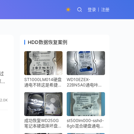
登录
注册
HDD数据恢复案例
行过
ST1000LM014硬盘
WD10EZEX-
容的
通电不转这是希捷
22BN5A0通电咔咔
SSHD固态混合硬盘
响识别不到磁头损坏
的NAND芯片故障通
开盘数据恢复
2.0K
病问题数据恢复方法
成功恢复WD250G
st500lm000-sshd-
笔记本硬盘摔坏盘体
8gb混合硬盘通电不
严重变形
转NAND问题修复