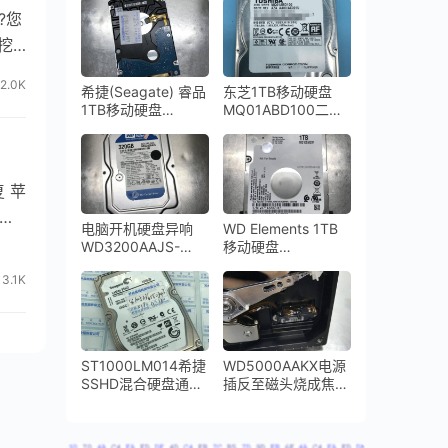
吗?您
挖
2.0K
希捷(Seagate) 睿品
东芝1TB移动硬盘
1TB移动硬盘
MQ01ABD100二次
ST1000LM035-
开盘数据恢复成功
1RK172开盘数据恢
复成功
 苹
户喜
电脑开机硬盘异响
WD Elements 1TB
WD3200AAJS-
移动硬盘
00YZCA0磁头损坏
WD10SMZW-
3.1K
开盘数据恢复
11Y0TS0开盘数据
恢复成功
ST1000LM014希捷
WD5000AAKX电源
SSHD混合硬盘通电
插反至磁头烧成焦
不转二次恢复成功
炭，硬盘盘片受到了
磁头烧坏的烟尘严重
污染数据恢复成功