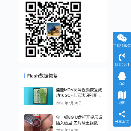
工程师微信
联系我们
Flash数据恢复
QQ
佳能MOV高清视频恢复成
功16GCF卡无法识别相机
卡损坏SM2232T恢复成
地图
2020年7月30日
功
金士顿8G U盘打开提示请
分享本页
插入磁盘 芯片级重组数据
恢复成功 完全恢复
2020年7月30日