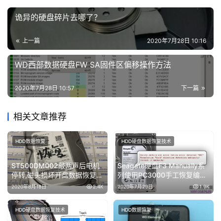
诡异的硬盘碎片去哪了？
上一篇
2020年7月28日 10:16
WD西部数据硬盘FW SA固件区偏移操作方法
2020年7月28日 10:57
下一篇
相关文章推荐
HDD数据恢复
HDD硬盘数据恢复技术
ST500DM002敲两声后电机
Seagate硬盘F3 Manually系
停转,磁头损坏开盘数据恢复成
列使用PC3000手工恢复编译
功
器进行数据恢复
2020年8月18日
2.4K
2020年7月29日
1.9K
HDD硬盘数据恢复技术
HDD数据恢复