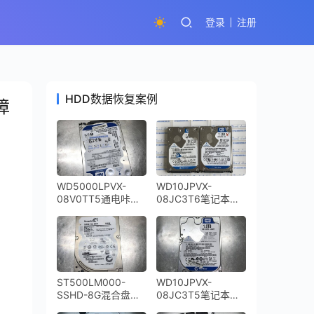
登录
注册
HDD数据恢复案例
障
WD5000LPVX-
WD10JPVX-
08V0TT5通电咔咔
08JC3T6笔记本硬
响磁头损坏开盘数据
盘通电咔咔响磁头敲
恢复成功
打开盘数据恢复成功
ST500LM000-
WD10JPVX-
SSHD-8G混合盘不
08JC3T5笔记本硬
通电快速数据恢复
盘摔坏导致磁头损坏