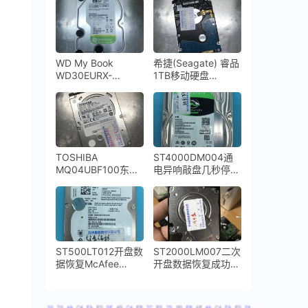
咔咔响开盘恢复成功
WD My Book
希捷(Seagate) 睿品
WD30EURX-
1TB移动硬盘
64YZY0 3TB移动硬
ST1000LM035-
盘倒下摔坏导致磁头
1RK172开盘数据恢
损坏开盘数据恢复成
复成功
功
TOSHIBA
ST4000DM004通
MQ04UBF100东芝
电异响敲盘几秒停转
移动硬盘磁头异响开
希捷台式机硬盘开盘
盘数据恢复
数据恢复完美成功
ST500LT012开盘数
ST2000LM007二次
据恢复McAfee
开盘数据恢复成功希
Drive Encryption磁
捷2TB移动硬盘
盘加密数据恢复完美
成功