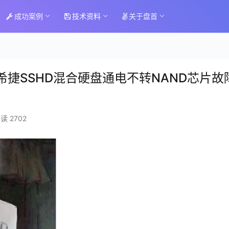
成功案例
技术资料
关于盘首
M014希捷SSHD混合硬盘通电不转NAND芯片故
读 2702