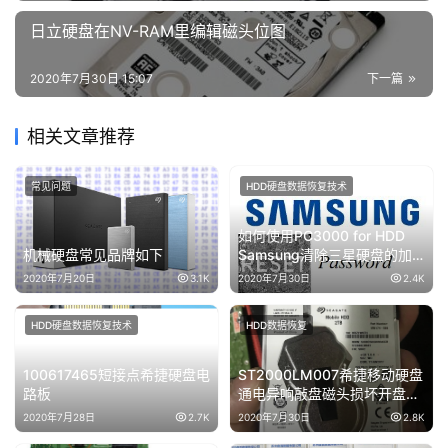
日立硬盘在NV-RAM里编辑磁头位图
2020年7月30日 15:07
下一篇
相关文章推荐
常见问题
HDD硬盘数据恢复技术
如何使用PC3000 for HDD
机械硬盘常见品牌如下
Samsung清除三星硬盘的加
密密码
2020年7月20日
3.1K
2020年7月30日
2.4K
HDD硬盘数据恢复技术
HDD数据恢复
100617465短接点希捷硬盘电
ST2000LM007希捷移动硬盘
路板
通电异响敲盘磁头损坏开盘数
据恢复成功
2020年7月28日
2.7K
2020年7月30日
2.8K