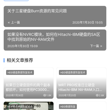
关于三星硬盘Burn资源的常见问题
上一篇
2020年7月30日 15:05
如果没有NVRC模块，如何在Hitachi-IBM硬盘的SA区
中找到原始的NV-RAM文件
2020年7月30日 15:09
下一篇
相关文章推荐
HDD硬盘数据恢复技术
HDD硬盘数据恢复技术
如果日立硬盘固件的两个副本
MRT PRO校准日立硬盘
都损坏，如何使用PC3000进
Hitachi-IBM NV-RAM入口地
行修复SA模块
址
2020年7月30日
1.8K
2020年7月20日
2.6K
HDD硬盘数据恢复技术
HDD数据恢复