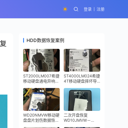
登录
注册
HDD数据恢复案例
恢复
ST2000LM007希捷
ST4000LM024希捷
移动硬盘通电异响敲
4T移动硬盘摔坏导
盘磁头损坏开盘数据
致磁头变形通电尝试
恢复成功
后电机停转，数据恢
复成功
WD20NMVW移动硬
二次开盘恢复
盘盘片划伤数据恢复
WD10JMVW－
成功
11AJGS2西部数据