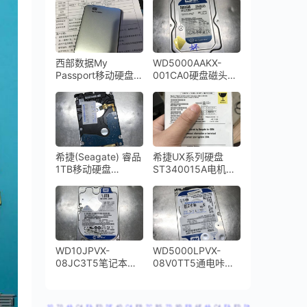
WD1TB移动硬盘数
据恢复成功
西部数据My
WD5000AAKX-
Passport移动硬盘开
001CA0硬盘磁头损
盘数据恢复成功
坏敲盘异响
希捷(Seagate) 睿品
希捷UX系列硬盘
1TB移动硬盘
ST340015A电机损
ST1000LM035-
坏卡死
1RK172开盘数据恢
复成功
WD10JPVX-
WD5000LPVX-
08JC3T5笔记本硬
08V0TT5通电咔咔
盘摔坏导致磁头损坏
响磁头损坏开盘数据
咔咔响开盘恢复成功
恢复成功