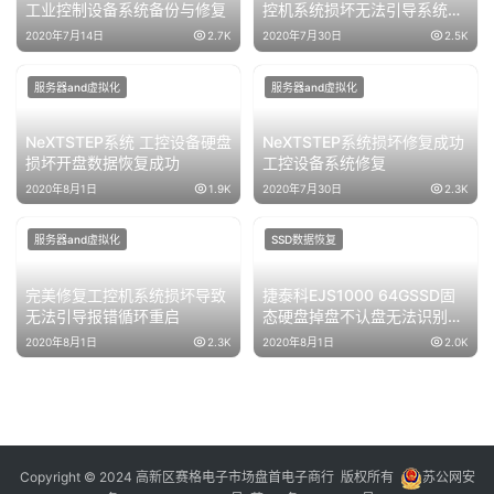
工业控制设备系统备份与修复
控机系统损坏无法引导系统修
复成功
2020年7月14日
2.7K
2020年7月30日
2.5K
服务器and虚拟化
服务器and虚拟化
NeXTSTEP系统 工控设备硬盘
NeXTSTEP系统损坏修复成功
损坏开盘数据恢复成功
工控设备系统修复
2020年8月1日
1.9K
2020年7月30日
2.3K
服务器and虚拟化
SSD数据恢复
完美修复工控机系统损坏导致
捷泰科EJS1000 64GSSD固
无法引导报错循环重启
态硬盘掉盘不认盘无法识别数
据恢复成功
2020年8月1日
2.3K
2020年8月1日
2.0K
Copyright © 2024 高新区赛格电子市场盘首电子商行 版权所有
苏公网安