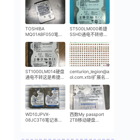
开盘数据恢复
盘加密数据恢复完美
成功
TOSHIBA
ST500LM000希捷
MQ01ABF050笔记
SSHD通电不转修复
本硬盘通电异响磁头
成功
损坏开盘数据恢复成
功
ST1000LM014硬盘
centurion_legion@a
通电不转这是希捷
ol.com.xtbl扩展名的
SSHD固态混合硬盘
勒索病毒全盘成功解
的NAND芯片故障通
密
病问题数据恢复方法
WD10JPVX-
西数My passport
08JC3T6笔记本硬
2TB移动硬盘
盘通电咔咔响磁头敲
WD20NMVW-
打开盘数据恢复成功
11AV3S3磁头损坏划
伤盘片数据恢复成功