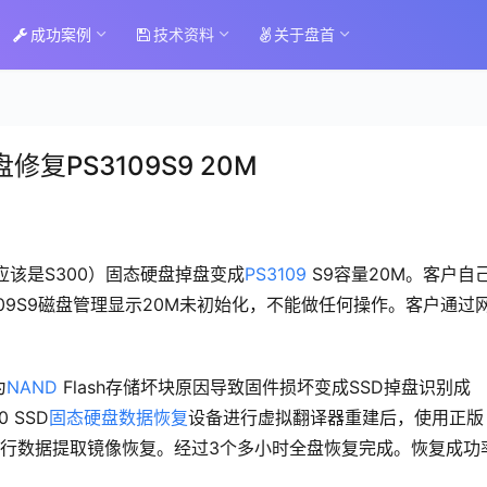
成功案例
技术资料
关于盘首
复PS3109S9 20M
际应该是S300）固态硬盘掉盘变成
PS3109
S9容量20M。客户自
09S9磁盘管理显示20M未初始化，不能做任何操作。客户通过
为
NAND
Flash存储坏块原因导致固件损坏变成SSD掉盘识别成
 SSD
固态硬盘数据恢复
设备进行虚拟翻译器重建后，使用正版
行数据提取镜像恢复。经过3个多小时全盘恢复完成。恢复成功