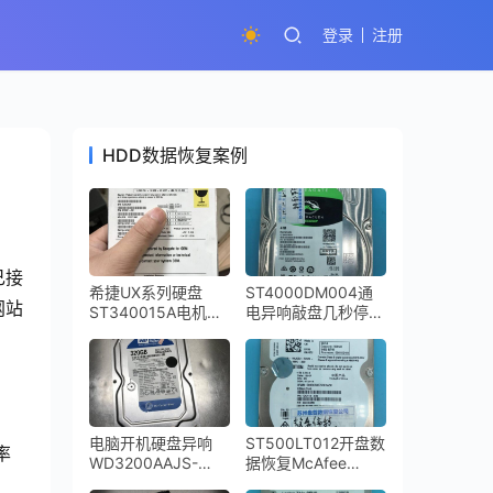
登录
注册
HDD数据恢复案例
己接
希捷UX系列硬盘
ST4000DM004通
网站
ST340015A电机损
电异响敲盘几秒停转
坏卡死
希捷台式机硬盘开盘
数据恢复完美成功
电脑开机硬盘异响
ST500LT012开盘数
率
WD3200AAJS-
据恢复McAfee
00YZCA0磁头损坏
Drive Encryption磁