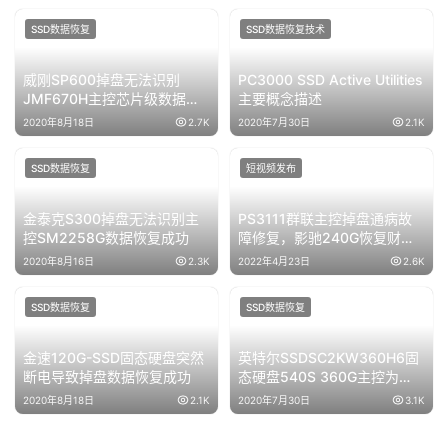
SSD数据恢复
SSD数据恢复技术
威刚SP600掉盘无法识别
PC3000 SSD Active Utilities
JMF670H主控芯片级数据恢
主要概念描述
复成功
2020年8月18日
2.7K
2020年7月30日
2.1K
SSD数据恢复
短视频发布
金泰克S300掉盘无法识别主
PS3111群联主控掉盘通病故
控SM2258G数据恢复成功
障修复，影驰240G恢复财务
软件数据库恢复成功
2020年8月16日
2.3K
2022年4月23日
2.6K
SSD数据恢复
SSD数据恢复
金速120G-SSD固态硬盘突然
英特尔SSDSC2KW360H6固
断电导致掉盘数据恢复成功
态硬盘540S 360G主控为
SM2258G通电无法识别所有
2020年8月18日
2.1K
2020年7月30日
3.1K
数据完美恢复