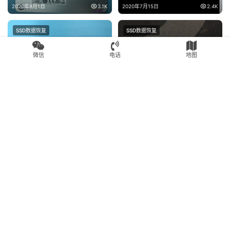
掉盘无法识别数据恢复成功
2020年8月1日
3.1K
2020年7月15日
2.4K
SSD数据恢复
SSD数据恢复
微信
电话
地图
king spec JMF608主控
Samsung三星SSD M.2
128G SSD固态硬盘掉盘无法
128GB PM871
识别不读盘数据恢复成功
MZNLN128HCGR掉盘无法识
2020年7月30日
2.5K
2020年8月1日
2.4K
别不读盘数据恢复成功
SSD数据恢复
SSD数据恢复
SSDSCKKF256H6L英特尔固
英特尔INTEL
态硬盘不读盘SM2258G掉固
SSDSCKKF256H6 SATA
件掉盘无法识别开机卡死在
256GB固态硬盘掉盘无法识别
2020年8月1日
2.7K
2020年8月18日
7.8K
LOGO界面
开机卡LOGO界面数据恢复成
功
Copyright © 2024 高新区赛格电子市场盘首电子商行 版权所有
苏公网安
备32050502011825号
苏ICP备18008567号-6