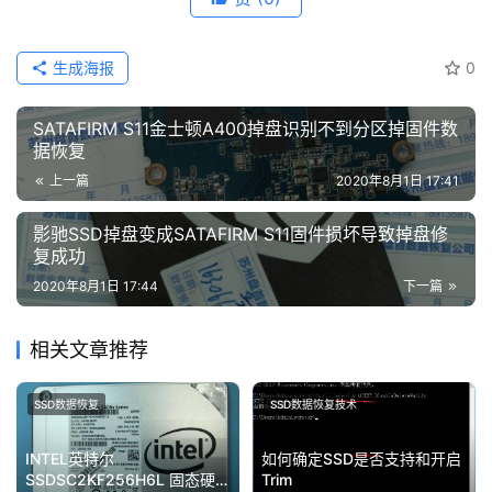
生成海报
0
SATAFIRM S11金士顿A400掉盘识别不到分区掉固件数
据恢复
上一篇
2020年8月1日 17:41
影驰SSD掉盘变成SATAFIRM S11固件损坏导致掉盘修
复成功
2020年8月1日 17:44
下一篇
相关文章推荐
SSD数据恢复
SSD数据恢复技术
INTEL英特尔
如何确定SSD是否支持和开启
SSDSC2KF256H6L 固态硬盘
Trim