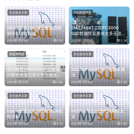
综合技术文章
SSD数据恢复
IBM新版本TSM增加重复数据
SM2246XT主控PC3000
删除和DB2集成
SSD数据恢复黑块太多无法恢
复使用芯片级数据恢复成功
2020年7月15日
2.1K
2020年7月30日
2.2K
数据库恢复
综合技术文章
成功解密.FREEMAN+后缀名
SQLSERVER存储过程基本语
的勒索病毒加密文件为某医院
法
的管理系统数据库
2020年7月31日
2.4K
2020年7月15日
2.0K
综合技术文章
综合技术文章
oracle数据文件内部BLOCK结
MYSQL常见出错代码解析大
构详解
全
2020年7月15日
2.1K
2020年7月15日
1.8K