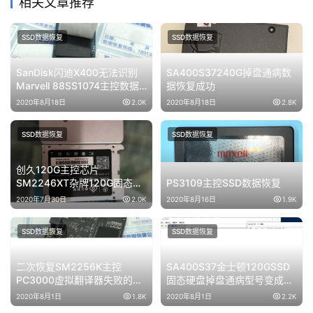
相关文章推荐
SSD数据恢复
SSD数据恢复
SanDisk闪迪X400无法识别
SA400S37240G掉盘通病数
Marvell 88SS1074主控数据
据恢复成功
恢复成功
2020年8月18日
2.0K
2020年8月18日
2.8K
SSD数据恢复
SSD数据恢复
创久120G主控芯片
SM2246XT杂牌120G固态硬
PS3109主控SSD数据恢复
盘无法识别数据完美恢复
2020年7月30日
2.0K
2020年8月16日
1.9K
SSD数据恢复
SSD数据恢复
二次恢复SM2256K主控
SA400S37金士顿120GSSD
PC3000虚拟翻译器失败的
固态硬盘掉盘通病型号变成
SSD固态硬盘数据恢复
SATAFIRM S11数据恢复成功
2020年8月1日
1.8K
2020年8月1日
2.2K