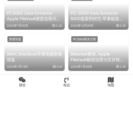
PC3000 Data Extractor
PC-3000 Data Extractor
Apple FileVault硬盘加密问题
RAID版案例研究:苹果磁盘阵
和解决方案
列的RAW方式恢复数据
2020年7月30日
2.2K
2020年12月29日
2.0K
数据恢复
PC3000相关文章
iMAC,MacBook苹果电脑数据
Bitlocker解锁, Apple
恢复
FileVault解锁加密分区并恢复
数据
2020年7月14日
3.1K
2020年7月28日
2.2K
PC3000相关文章
PC3000相关文章
微信
电话
地图
Apple苹果FileVault加密分区
Bitlocker解锁加密分区与苹果
使用PC3000 Data Extractor
Apple FileVault加密分区并进
进行解密方法
行恢复数据过程
2020年7月29日
2.2K
2020年7月29日
2.1K
Copyright © 2024 高新区赛格电子市场盘首电子商行 版权所有
苏公网安