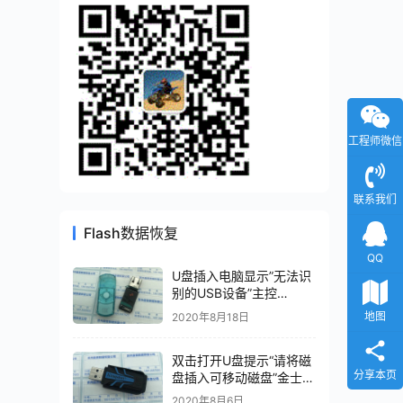
工程师微信
联系我们
Flash数据恢复
QQ
U盘插入电脑显示”无法识
别的USB设备”主控
AU6985HL数据恢复成功
地图
2020年8月18日
双击打开U盘提示“请将磁
分享本页
盘插入可移动磁盘”金士顿
DTR30G2主控型号
2020年8月6日