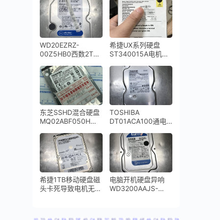
磁头烧坏的烟尘严重
复成功
污染数据恢复成功
WD20EZRZ-
希捷UX系列硬盘
00Z5HB0西数2TB
ST340015A电机损
台式机硬盘磁头损坏
坏卡死
开盘数据恢复成功
东芝SSHD混合硬盘
TOSHIBA
MQ02ABF050H无
DT01ACA100通电
法访问扇区数据恢复
异响磁头损坏无法识
成功
别开盘数据恢复成功
希捷1TB移动硬盘磁
电脑开机硬盘异响
头卡死导致电机无法
WD3200AAJS-
启动ST1000LM024
00YZCA0磁头损坏
开盘数据恢复成功
开盘数据恢复