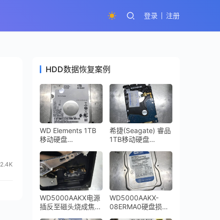
登录
注册
HDD数据恢复案例
WD Elements 1TB
希捷(Seagate) 睿品
移动硬盘
1TB移动硬盘
WD10SMZW-
ST1000LM035-
11Y0TS0开盘数据
1RK172开盘数据恢
2.4K
恢复成功
复成功
WD5000AAKX电源
WD5000AAKX-
插反至磁头烧成焦
08ERMA0硬盘损坏
炭，硬盘盘片受到了
通电异响开盘数据恢