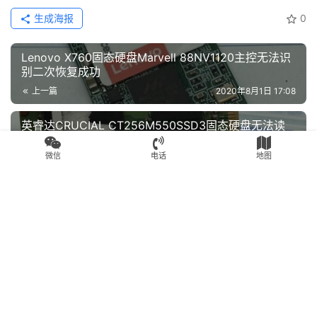
生成海报
0
Lenovo X760固态硬盘Marvell 88NV1120主控无法识
别二次恢复成功
上一篇
2020年8月1日 17:08
英睿达CRUCIAL CT256M550SSD3固态硬盘无法读
取数据不读盘成功恢复SSD数据
微信
电话
地图
2020年8月1日 17:10
下一篇
相关文章推荐
SSD数据恢复
SSD数据恢复
SM2246EN主控芯片虚焊导
WDS240G1G0A西部数据
致SSD固态硬盘无法识别
SSD固态硬盘无法识别
SM2258XT主控数据恢复完
2020年8月18日
3.0K
2020年7月30日
2.3K
美成功