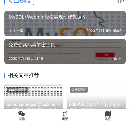
生成海报
0
MySQL+Webmin轻松实现创建数据库
上一篇
2020年7月15日 15:06
免费勒索病毒解密工具
2020年7月15日 21:19
下一篇
相关文章推荐
HDD数据恢复
数据库恢复
centurion_legion@aol.com.x
ESERVE后缀名的比特币勒索
tbl扩展名的勒索病毒全盘成功
病毒加密某医院MS SQL2012
解密
数据库数据恢复成功
2020年7月31日
2.4K
2020年7月31日
2.5K
微信
电话
地图
数据库恢复
数据库恢复