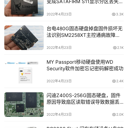
变成SATAFIRM S11显示分区丢失典
型PS3111主控通病故障
2022年4月23日
3.3K
台电480G固态硬盘掉盘固件损坏无
法识别SM2258XT主控通病故障使
用PC3000 SSD数据恢复成功
2022年4月23日
2.1K
MY Passport移动硬盘使用WD
Security软件加密忘记密码解密成功
2022年4月23日
2.4K
闪迪Z400S-256G固态硬盘，固件
原因导致扇区读取错误导致数据丢
失SM2246XT主控使用PC3000
SSD数据恢复成功
2022年4月23日
2.0K